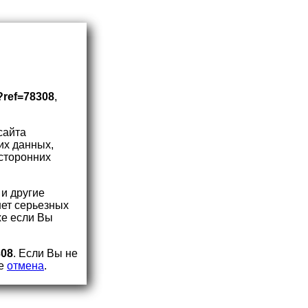
?ref=78308
,
сайта
их данных,
 сторонних
и другие
нет серьезных
же если Вы
308
. Если Вы не
те
отмена
.