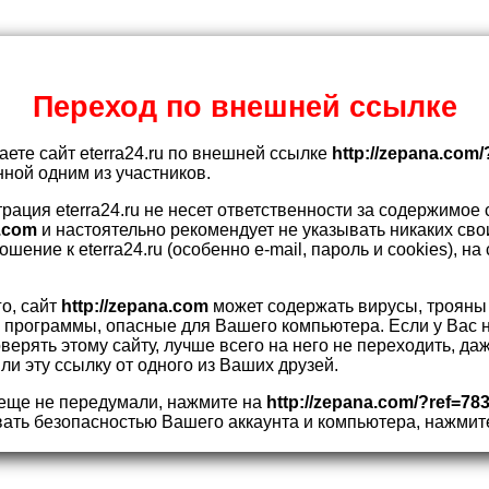
Переход по внешней ссылке
аете сайт eterra24.ru по внешней ссылке
http://zepana.com/
ной одним из участников.
рация eterra24.ru не несет ответственности за содержимое 
a.com
и настоятельно рекомендует не указывать никаких сво
ение к eterra24.ru (особенно e-mail, пароль и cookies), на
го, сайт
http://zepana.com
может содержать вирусы, трояны 
программы, опасные для Вашего компьютера. Если у Вас 
верять этому сайту, лучше всего на него не переходить, да
ли эту ссылку от одного из Ваших друзей.
еще не передумали, нажмите на
http://zepana.com/?ref=78
вать безопасностью Вашего аккаунта и компьютера, нажми