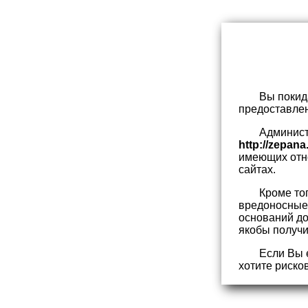
Вы покид
предоставлен
Админист
http://zepan
имеющих отнош
сайтах.
Кроме то
вредоносные 
оснований до
якобы получи
Если Вы 
хотите риско