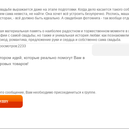
адьбе выражается даже на этапе подготовки. Когда дело касается такого соб
ем сама невеста, не найти. Она хочет всё устроить безупречно. Роспись, маш
сторан, - всё должно быть идеально. А свадебная фотокнига - так вообще от
ая материальная память о наиболее радостном и торжественном моменте в 
фии с самой свадьбы, но также и уникальная история любви: как познакомили
иод, романтика, предложение руки и сердца и собственно сама свадьба.
росмотров:
2233
тором идей, которые реально помогут Вам в
ровых товаров!
то сообщение, Вам необходимо присоединиться к группе.
руппу