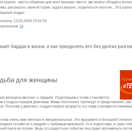
та группа - место общения для всех женщин, место, где можно обсудить вол
емы, рассказать свою история, задать вопрос, поделиться опытом... Эта групп
бщения подруг.
оздана:
13.03.2009 23:01:55
частников:
15
кает бардак в жизни, и как преодолеть его без долгих разгов
адьба для женщины
дая женщина мечтает о свадьбе. Подспорьем к этому становится,
м к подрастающим девочкам. Мамы постоянно трепещут и представляют, как
и. Поэтому у девочек с подросткового возраста эта тема становится ключево
тва очень чувственные и эмоциональные. Это выражено в большей степени,
енщина готовится к свадьбе с любимым мужчиной, то и подготовка, и само со
ый бум в ее голове. Ведь это радостное событие она будет вспоминать пото