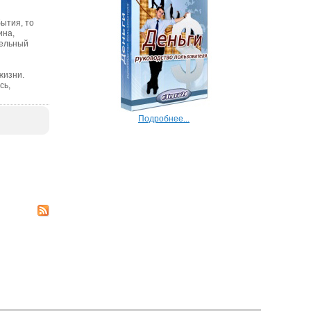
ытия, то
ина,
дельный
жизни.
сь,
Подробнее...