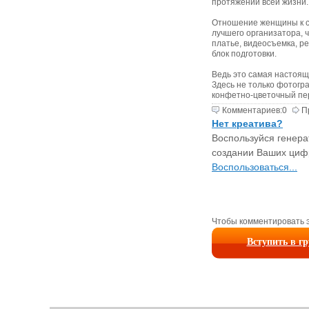
протяжении всей жизни.
Отношение женщины к св
лучшего организатора, ч
платье, видеосъемка, ре
блок подготовки.
Ведь это самая настоящ
Здесь не только фотогра
конфетно-цветочный пер
Комментариев:
0
П
Нет креатива?
Воспользуйся генера
создании Ваших циф
Воспользоваться...
Чтобы комментировать э
Вступить в г