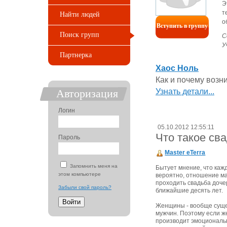
Э
т
Найти людей
о
Вступить в группу
Поиск групп
С
У
Партнерка
Хаоc Ноль
Как и почему возни
Узнать детали...
Авторизация
Логин
05.10.2012 12:55:11
Что такое св
Пароль
Master eTerra
Запомнить меня на
Бытует мнение, что каж
этом компьютере
вероятно, отношение ма
проходить свадьба дочер
Забыли свой пароль?
ближайшие десять лет.
Женщины - вообще сущес
мужчин. Поэтому если ж
производит эмоциональн