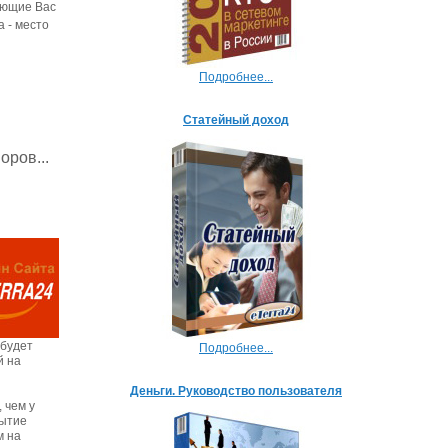
нующие Вас
а - место
Подробнее...
Статейный доход
оров...
 будет
Подробнее...
й на
Деньги. Руководство пользователя
 чем у
бытие
м на