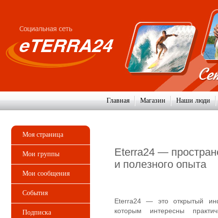
Главная
Магазин
Наши люди
Моя страница
Eterra24 — простран
Мои группы
и полезного опыта
Мои сообщения
События
Eterra24 — это открытый и
которым интересны практи
Подписка