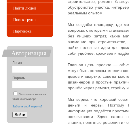
строительство, ремонт, благо
обустройство участка, интерье
Найти людей
реальным опытом.
Поиск групп
Мы создаём площадку, где мо
вопросы, с которыми сталкивает
Партнерка
без лишних затрат, какие ма
внимание при строительстве, 
найти полезные идеи для дома
Авторизация
себя удобнее, красивее и надё
Логин
Главная цель проекта — объе
могут быть полезны мнения сп
домов и квартир, советы маст
Пароль
дизайнеров и простые практич
прошёл через ремонт, стройку и
Запомнить меня на
Мы верим, что хороший совет
этом компьютере
деньги и нервы. Поэтому E
Забыли свой пароль?
информация подаётся простым 
навязчивости. Здесь важны 
знания, понятные решения и ч