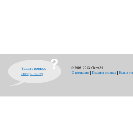
© 2008-2013 eTerra24
Задать вопрос
О компании
Правила сервиса
Будь в ку
специалисту