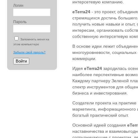
интерсетевую компанию.
Логин
eTerra24
- это проект, объеди
стремящихся достичь большего
Пароль
получить новые навыки и опыт, 
интересам, организовать собст
собственную интерсетевую ком
Запомнить меня на
этом компьютере
В основе идеи лежит объединен
многоуровневости, социальных 
Забыли свой пароль?
коммерции.
Идея
eTerra24
зародилась осен
наиболее перспективные возмож
Каждому партнеру Зеленой пл
спектр инструментов для общен
бизнеса и инвестирования.
Создатели проекта на практике
маркетинга, информационного и
богатый практический опыт.
Основной идеей создания
eTer
наставничества и взаимовыгод
сотрудничающие с проектом, д