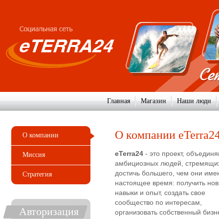
Главная
Магазин
Наши люди
О компании eTerra2
О компании
eTerra24
- это проект, объеди
Миссия
амбициозных людей, стремящи
достичь большего, чем они име
Стратегия
настоящее время: получить но
навыки и опыт, создать свое
сообщество по интересам,
Авторизация
организовать собственный бизн