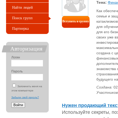
Тема:
Фина
Найти людей
Как обеспеч
семьи и защ
Поиск групп
катаклизмов
Вступить в группу
для обучени
Партнерка
для его биз
своих уже в
инвестирова
Авторизация
максимальн
создана с ц
Логин
финансовых 
дополнитель
знакомства 
Пароль
страхования
будущего на
Запомнить меня на
Создана:
02
этом компьютере
Участников
Забыли свой пароль?
Нужен продающий текс
Используйте секреты, п