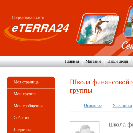
Главная
Магазин
Наши люди
Школа финансовой 
Моя страница
группы
Мои группы
Основное
Участники
Мои сообщения
События
Школа ф
Подписка