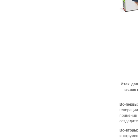
Итак, да
в свое
Во-первы
генерации
применив 
создадите
Во-вторы
инструмен