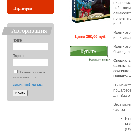
цифровых 
лайн комм
Партнерка
ознакомит
получить 
идей.
Авторизация
Идеи - эт
390,00 руб.
Цена:
идеи упра
Логин
Идеи - эт
благодаря
Пароль
Специаль
самым на
оригинал
Запомнить меня на
Вашего би
этом компьютере
Забыли свой пароль?
Вы можете
пошаговое
для Вашег
Весь мате
частей:
Из 
сг
уго