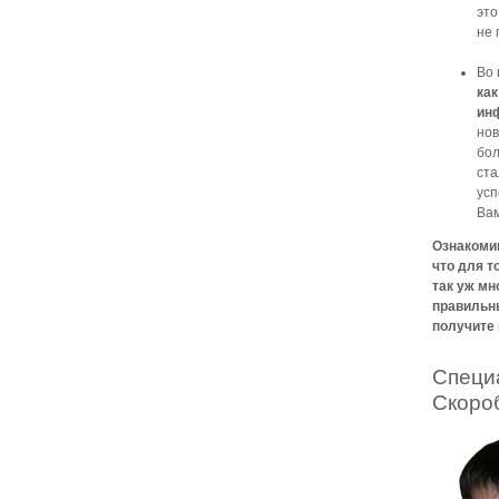
это
не 
Во 
как
ин
нов
бол
ста
усп
Вам
Ознакоми
что для т
так уж мн
правильны
получите
Специ
Скоро