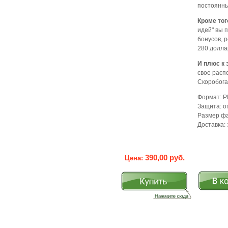
постоянны
Кроме тог
идей" вы 
бонусов, 
280 долла
И плюс к 
свое расп
Скоробогат
Формат: P
Защита: о
Размер фа
Доставка:
390,00 руб.
Цена: