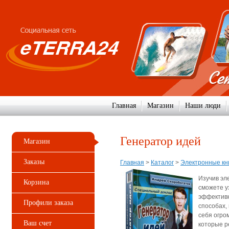
Главная
Магазин
Наши люди
Генератор идей
Магазин
Заказы
Главная
>
Каталог
>
Электронные кн
Изучив эл
Корзина
сможете у
эффективн
Профили заказа
способах,
себя огро
Ваш счет
которые р