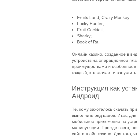
Fruits Land; Crazy Monkey;
Lucky Hunter;
Fruit Cocktail;
Sharky;
Book of Ra.
Онлайн казино, созданное в в
устройств на операционной пл
преимуществами и особенностя
каждый, кто скачает и запустить 
Инструкция как уста
Андроид
Те, кому захотелось скачать п
выполнить ряд шагов. Итак, для
мобильное приложение на устр
манипуляции: Прежде всего, н
сайт онлайн казино. Для того, ч