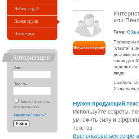
Найти людей
Интернет
или Пенс
Поиск групп
Тема:
Общи
Партнерка
Поговорим о
Вступить в группу
"старта" в 
достижениях
Авторизация
своих детей
поделиться
Логин
люди!
Создана:
18
Пароль
Участников
Запомнить меня на
Нужен продающий текс
этом компьютере
Используйте секреты, п
Забыли свой пароль?
умножить силу и эффек
текстов
Воспользоваться секрета