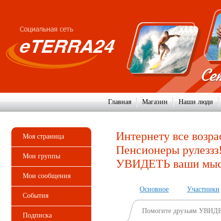
Главная
Магазин
Наши люди
Интернету все возр
Моя страница
Пенсионеры рулеззз
Мои группы
УВИДЕТЬ ваши мы
Мои сообщения
Основное
Участники
События
Помогите друзьям УВИД
Подписка