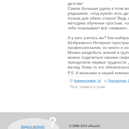
детстве!
Самая большая удача в этом во
рядышком, «под рукой» есть дет
польза для обеих сторон! Ведь
методика обучения простым, «о
тебе показывают всё «живьем»,
А у кого учитесь вы? Как набир
безбрежного Интернет-простра
профессионалов, но много и н
Можно раздобыть знаний в гру
можно поделиться своими секре
преодолели первые трудности,
взгляд. Кому-то это обязательн
P.S. А мальчики в нашей компа
Комментариев:
14
Просмотров:
Теги:
учимся и учим
© 2008-2013 eTerra24
Задать вопрос