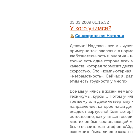
03.03.2009 01:15:32
У кого учимся?
Санжаровская Наталья
Девочки! Надеюсь, все мы чувс
примерно так: здоровье в норме
любознательность и энергия - 
только есть одна сторона всех 
качеств, которая тормозит дви
скоростью. Это «компьютерная 
«неграмотность». Сейчас я, раз
этим есть трудности у многих.
Все мы учились в жизни немало:
техникумы, курсы… Потом учили
третьему или даже четвертому к
направление, которое наши дети
владеют виртуозно! Компьютер! 
естественно, как учиться говори
многих он был составляющей жи
было освоить магнитофон «Айд
вспомнить была ли еще какая-н