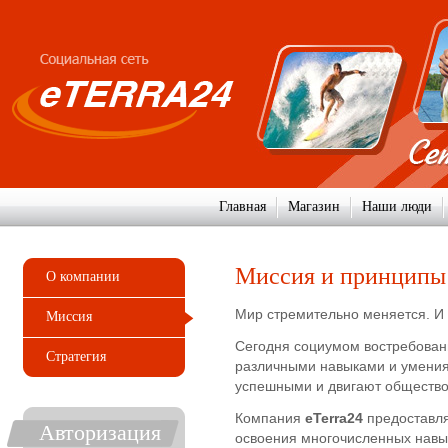
Главная
Магазин
Наши люди
Миссия и принципы
О компании
Мир стремительно меняется. И
Миссия
Сегодня социумом востребован
Стратегия
различными навыками и умения
успешными и двигают общество
Компания
eTerra24
предоставля
Авторизация
освоения многочисленных навы