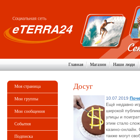
Главная
Магазин
Наши люди
Досуг
Моя страница
10.07.2019
Поче
Мои группы
Ещё недавно иг
широкой публике
Мои сообщения
улицы и поиграт
этим стало слож
События
казино-онлайн. 
также могут сво
Подписка