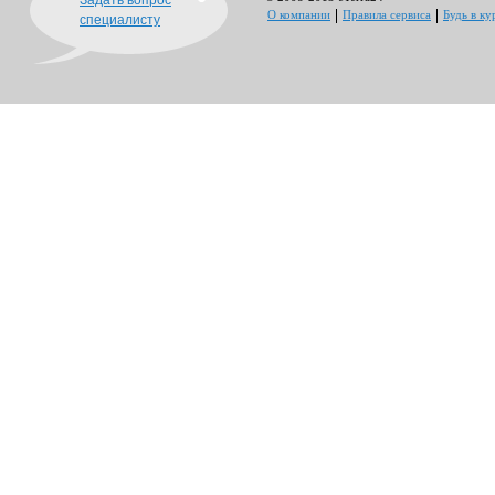
Задать вопрос
О компании
Правила сервиса
Будь в ку
специалисту