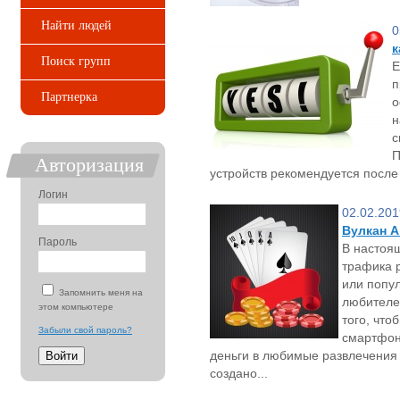
Найти людей
0
к
Поиск групп
Е
п
Партнерка
о
н
с
П
Авторизация
устройств рекомендуется после 
Логин
02.02.201
Вулкан 
Пароль
В настоя
трафика р
или попул
Запомнить меня на
любителе
этом компьютере
того, что
Забыли свой пароль?
смартфон
деньги в любимые развлечения
создано...