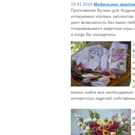
23.01.2019
Мобильное прилож
Приложение Вулкан для Андро
котируемых игровых автоматов,
дает возможность без каких-либ
понравившиеся азартные игры и 
и когда Вы находитесь.
2
х
С
х
м
И
у
с
можно найти все необходимые 
интересных изделий собственн
0
в
Д
п