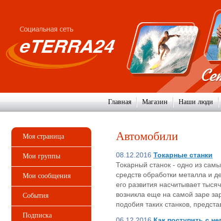
Главная
Магазин
Наши люди
Автомобили
Моя страница
08.12.2016
Токарные станки
Мои группы
Токарный станок - одно из са
средств обработки металла и д
Мои сообщения
его развития насчитывает тысяч
возникла еще на самой заре за
События
подобия таких станков, предст
Подписка
06.12.2016
Как поступить с н