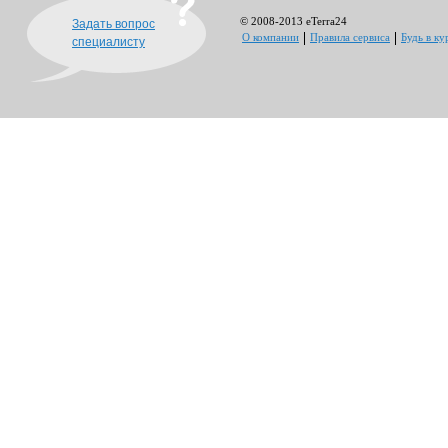
© 2008-2013 eTerra24
Задать вопрос
О компании
Правила сервиса
Будь в ку
специалисту