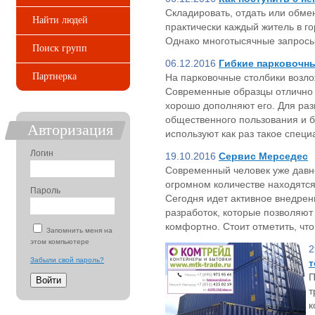
Складировать, отдать или обме
Найти людей
практически каждый житель в г
Однако многотысячные запросы
Поиск групп
06.12.2016
Гибкие парковочн
Партнерка
На парковочные столбики возл
Современные образцы отлично 
хорошо дополняют его. Для раз
общественного пользования и 
Авторизация
используют как раз такое спец
Логин
19.10.2016
Сервис Мерседес
Современный человек уже давно 
огромном количестве находятся
Пароль
Сегодня идет активное внедрен
разработок, которые позволяют
комфортно. Стоит отметить, чт
Запомнить меня на
этом компьютере
2
Забыли свой пароль?
т
П
т
к