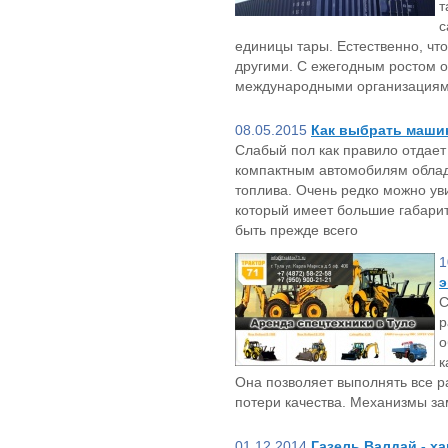
т
с
единицы тары. Естественно, чт
другими. С ежегодным ростом 
международными организациями
08.05.2015
Как выбрать маши
Слабый пол как правило отдае
компактным автомобилям обл
топлива. Очень редко можно у
который имеет большие габари
быть прежде всего
1
э
С
р
о
к
Она позволяет выполнять все р
потери качества. Механизмы з
01.12.2014
Газель Валдай - х