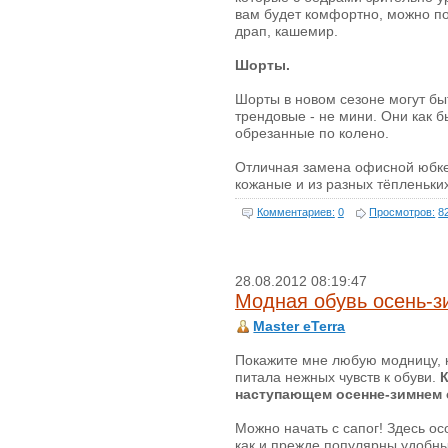
вам будет комфортно, можно под
драп, кашемир.
Шорты.
Шорты в новом сезоне могут б
трендовые - не мини. Они как б
обрезанные по колено.
Отличная замена офисной юбк
кожаные и из разных тёпленьки
Комментариев:
0
Просмотров:
8
28.08.2012 08:19:47
Модная обувь осень-з
Master eTerra
Покажите мне любую модницу, 
питала нежных чувств к обуви.
К
наступающем осенне-зимнем 
Можно начать с сапог! Здесь ос
как и прежде популярны удобны