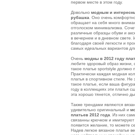
первом месте в этом году.
Довольно
модным и интересны
рубашка
. Оно очень комфортно
обращает на себя много внимани
отголоском минимализма. Соче
различные образцы обуви и акс
в вечернем и в дневном свете. 
благодаря своей легкости и про
самых идеальных вариантов для
Очень
модны в 2012 году пла
любите здоровый образ жизни, 
такое платье sportstyle должно
Практически каждая модная кол
платья в спортивном стиле. Не
такое платье, если ваша фигура
году в коллекциях эти платья с
эта хорошо тянется, отлично д
Также трендами являются вяза
удивительно оригинальный и
м
платьев 2012 года
. Из них са
связанны крючком и имитируют р
появится желание, то можете с
Надев легкое вязаное платье в