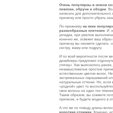
Очень популярны в новом се
повязки, обручи и ободки
. В
начесать для дополнительного 
прическу или просто убрать наз
По-прежнему
на пике популяр
разнообразные плетения
. И,
укладка, при умелом выполнени
конечно же, освежит ваш образ 
прическу вы сможете сделать с
сестру, маму или подругу.
И по всей вероятности после в
дизайнеры предложат отдохнуть
спячку». Как выяснилось ранее,
незамысловатые простые приче
естественным цветом волос. Не
экстремальных окрашиваний или
натуральные оттенки. Но, если 
«родной» цвет, то воспользуйте
свои волосы на один тон темнее
Таким образом, вы сожжете пол
прическе, и будете модного в э
А что же по поводу длины воло
короткие стрижки
. Конечно, 