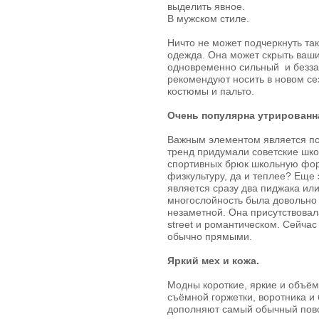
выделить явное.
В мужском стиле.
Ничто не может подчеркнуть так
одежда. Она может скрыть ваши
одновременно сильный и безза
рекомендуют носить в новом се
костюмы и пальто.
Очень популярна утрированн
Важным элементом является по
тренд придумали советские шко
спортивных брюк школьную фор
физкультуру, да и теплее? Еще
является сразу два пиджака или
многослойность была довольно 
незаметной. Она присутствовала
street и романтическом. Сейчас
обычно прямыми.
Яркий мех и кожа.
Модны короткие, яркие и объё
съёмной горжетки, воротника и
дополняют самый обычный пов