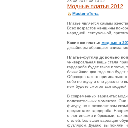
28.08.2012 08:13:42
Модные платья 2012
Master eTerra
Платье является самым женств
Всех возрастов женщины покорн
нарядной, сексуальной, притяг
Какие же платья
модные в 20
дизайнеры обращают внимание
Платье-футляр довольно поп
универсальная вещь стала прак
гардеробе будет такое платье, т
ближайшие два года оно будет 
Образцов такого оригинального
себе по вкусу и оно довольно в
нем будете смотреться модной 
В современных вариантах модн
положительных моментов. Они 
фигуру, но и позволят вам ском
предметами гардероба. Наприм
с леггинсами и брюками, так ж
стилей. Большая вариация обув
футляром. Думаю, вы поняли, ч