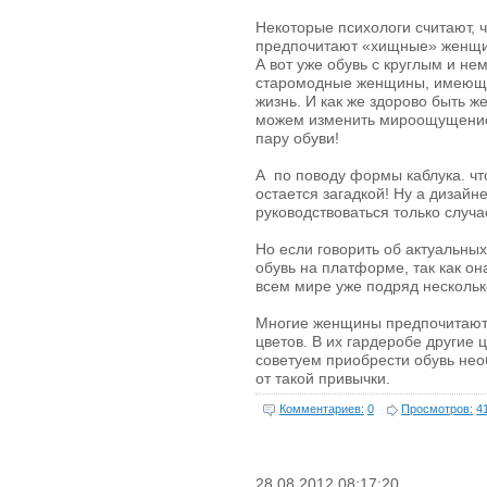
Некоторые психологи считают, 
предпочитают «хищные» женщин
А вот уже обувь с круглым и н
старомодные женщины, имеющи
жизнь. И как же здорово быть 
можем изменить мироощущение,
пару обуви!
А по поводу формы каблука. чт
остается загадкой! Ну а дизай
руководствоваться только случ
Но если говорить об актуальных
обувь на платформе, так как о
всем мире уже подряд нескольк
Многие женщины предпочитают
цветов. В их гардеробе другие 
советуем приобрести обувь нео
от такой привычки.
Комментариев:
0
Просмотров:
4
28.08.2012 08:17:20