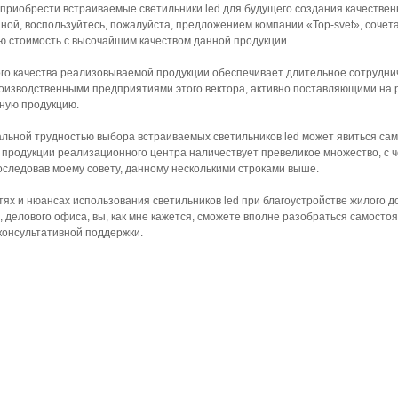
 приобрести встраиваемые светильники led для будущего создания качествен
иной, воспользуйтесь, пожалуйста, предложением компании «Top-svet», соче
ю стоимость с высочайшим качеством данной продукции.
ого качества реализовываемой продукции обеспечивает длительное сотрудни
оизводственными предприятиями этого вектора, активно поставляющими на 
ную продукцию.
ьной трудностью выбора встраиваемых светильников led может явиться сам
 продукции реализационного центра наличествует превеликое множество, с ч
оследовав моему совету, данному несколькими строками выше.
тях и нюансах использования светильников led при благоустройстве жилого д
, делового офиса, вы, как мне кажется, сможете вполне разобраться самосто
консультативной поддержки.