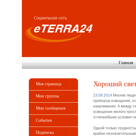
Главная
Хороший свет
Моя страница
23.09.2014
Многие люди,
Мои группы
приборов освещения, о
накаливания. А между т
Мои сообщения
освещения жилого прост
отличнейшие условия г
События
Одной только трудность
Подписка
крайне незначительным 