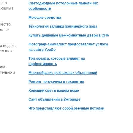
ного
Светодиодные потолочные панели. Их
тающим в
особенности
Моющие средства
чество
Технология заливки полимерного пола
рынок
Купить дешевые межкомнатные двери в СПб
Фотограф-анималист предоставляет услуги
а модель,
на сайте YouDo
ем вы и
Три нюанса, которые влияют на
эффективность
ома,
ятельно и
Многообразие рекламных объявлений
Ремонт погрузчика в техцентре
Хороший свет в нашем доме
Сайт объявлений в Ужгороде
Что представляют собой реечные потолки