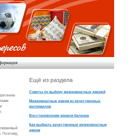
формация
Ещё из раздела
Советы по выбору межкомнатных дверей
обретении
мпами
Межкомнатные двери из качественных
и
материалов
е,
Восстановление кровли балкона
Как выбрать качественные межкомнатные
авливаемый
двери
. Поэтому,