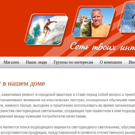
Магазин
Наши люди
Группы по интересам
О компании
Ин
 в нашем доме
 заканчивая ремонт в городской квартире и ставя перед собой вопрос о при
станавливают внимание на классических люстрах, оснащенных обычными ла
ем, намного проще, выгоднее и практичнее использовать во время организаци
ранства светодиодные светильники, создающие при грамотном к ним подход
армонии между нужными потребителю качествами.
ю является поиск подходящего варианта светодиодного светильника, обусл
ассортиментом продукции, представленной в сегменте отечественного рынка