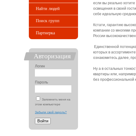
если вы реально хотите
Найти людей
освещения в своей гост
себе идеальную средню
Поиск групп
Кстати, гарантию высок
компании со многими пр
Партнерка
России высококачествен
Единственной потенциал
которых в ассортименте
Авторизация
ознакомитесь далее, пр
Логин
Ну а в остальных тонкос
квартиры или, например
без профессиональной 
Пароль
Запомнить меня на
этом компьютере
Забыли свой пароль?