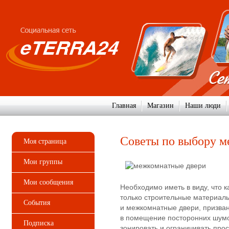
Главная
Магазин
Наши люди
Советы по выбору м
Моя страница
Мои группы
Мои сообщения
Необходимо иметь в виду, что 
только строительные материалы
События
и межкомнатные двери, призва
в помещение посторонних шумов
Подписка
зонировать и ограничивать прос