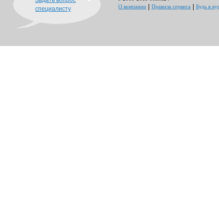
Задать вопрос
О компании
Правила сервиса
Будь в ку
специалисту