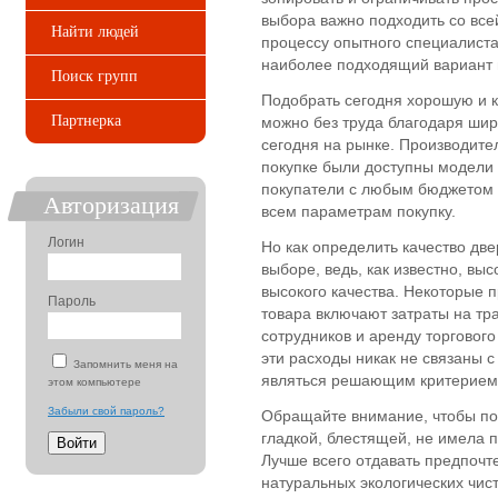
выбора важно подходить со все
Найти людей
процессу опытного специалиста
наиболее подходящий вариант п
Поиск групп
Подобрать сегодня хорошую и 
Партнерка
можно без труда благодаря ши
сегодня на рынке. Производител
покупке были доступны модели 
покупатели с любым бюджетом
Авторизация
всем параметрам покупку.
Логин
Но как определить качество дв
выборе, ведь, как известно, вы
высокого качества. Некоторые 
Пароль
товара включают затраты на тра
сотрудников и аренду торговог
эти расходы никак не связаны с
Запомнить меня на
являться решающим критерием
этом компьютере
Забыли свой пароль?
Обращайте внимание, чтобы по
гладкой, блестящей, не имела 
Лучше всего отдавать предпоч
натуральных экологических чис