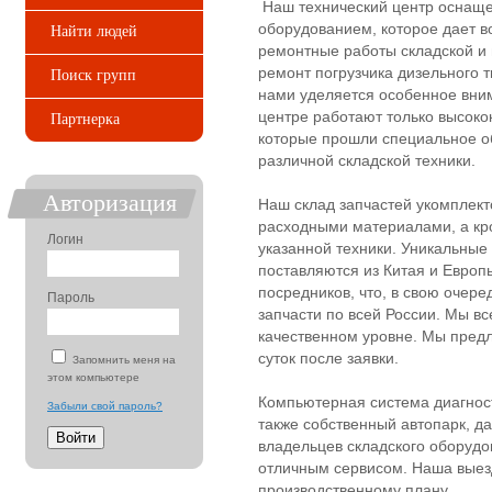
Наш технический центр оснащ
оборудованием, которое дает в
Найти людей
ремонтные работы складской и 
ремонт погрузчика дизельного 
Поиск групп
нами уделяется особенное вним
центре работают только высок
Партнерка
которые прошли специальное о
различной складской техники.
Авторизация
Наш склад запчастей укомплек
расходными материалами, а кр
Логин
указанной техники. Уникальные
поставляются из Китая и Европ
посредников, что, в свою очере
Пароль
запчасти по всей России. Мы в
качественном уровне. Мы предл
суток после заявки.
Запомнить меня на
этом компьютере
Компьютерная система диагнос
Забыли свой пароль?
также собственный автопарк, д
владельцев складского оборудо
отличным сервисом. Наша выез
производственному плану.