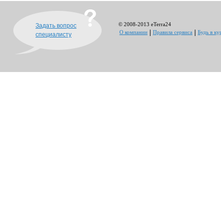
© 2008-2013 eTerra24
Задать вопрос
О компании
Правила сервиса
Будь в ку
специалисту