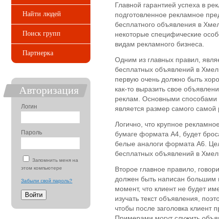
Главной гарантией успеха в ре
Найти людей
подготовленное рекламное пре
бесплатного объявления в Хме
Поиск групп
некоторые специфические особе
видам рекламного бизнеса.
Партнерка
Одним из главных правил, являе
бесплатных объявлений в Хмель
первую очень должно быть хоро
Авторизация
как-то выразить свое объявлен
реклам. Основными способами 
Логин
является размер самого самой 
Логично, что крупное рекламн
Пароль
бумаге формата А4, будет броса
белые аналоги формата А6. Це
бесплатных объявлений в Хмел
Запомнить меня на
этом компьютере
Второе главное правило, говори
должен быть написан большим 
Забыли свой пароль?
момент, что клиент не будет и
изучать текст объявления, поэто
чтобы после заголовка клиент 
Примерами могут служить объя