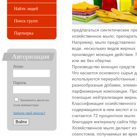
Найти людей
Поиск групп
предлагаться синтетические п
Партнерка
хозяйственное мыло, препараты 
Например, мыло представлено 
воде, нескольких видов жирных 
производят моющее действие. 
Авторизация
или же без обертки.
Логин
Производство моющих средств
Что касается основного сырья д
используются переработанные 
Пароль
разнообразные добавки, элеме
парфюмерные композиции. Про
помощью нейтрализации жирны
Запомнить меня на
Классификация хозяйственного
этом компьютере
содержащихся в нем кислот и 
Забыли свой пароль?
считается 72 процентное мыло.
благодаря материалу сайта http:
Хозяйственное мыло делают из 
соапстоков, получаемых во вре