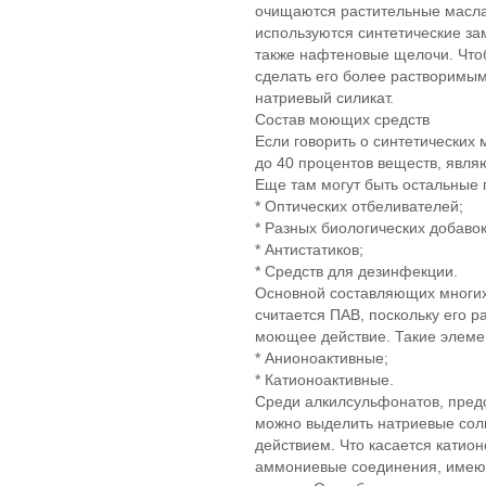
очищаются растительные масла
используются синтетические за
также нафтеновые щелочи. Что
сделать его более растворимым
натриевый силикат.
Состав моющих средств
Если говорить о синтетических
до 40 процентов веществ, явл
Еще там могут быть остальные 
* Оптических отбеливателей;
* Разных биологических добавок
* Антистатиков;
* Средств для дезинфекции.
Основной составляющих многи
считается ПАВ, поскольку его 
моющее действие. Такие элемен
* Анионоактивные;
* Катионоактивные.
Среди алкилсульфонатов, пре
можно выделить натриевые со
действием. Что касается катио
аммониевые соединения, имею