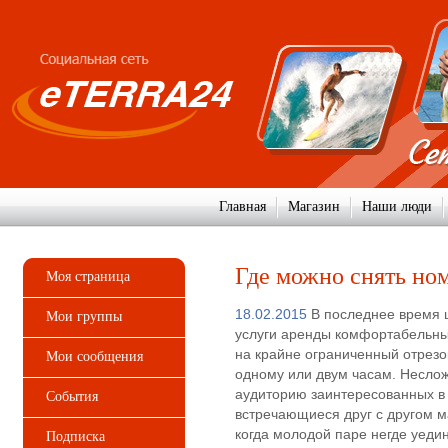
Главная
Магазин
Наши люди
Где можно снять ном
Моя страница
18.02.2015
В последнее время 
Мои группы
услуги аренды комфортабельны
на крайне ограниченный отрезо
Мои сообщения
одному или двум часам. Неслож
аудиторию заинтересованных в 
События
встречающиеся друг с другом ма
когда молодой паре негде уеди
Подписка