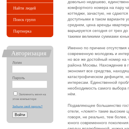
довольно недешево, единствен
комфортного номера на пару ча
Найти людей
коттеджи, зачастую, не сдаются
доступными в таком варианте ус
Поиск групп
среднем, цена аренды квартирн
варьируется сегодня от трех до
Партнерка
такими великими суммами юны
Именно по причине отсутствия н
Авторизация
современную молодежь и интер
но все же достойный номер на 
Логин
района Москвы. Нахождение в г
экономит все средства, находя
катастрофическом дефиците, но
Пароль
интересам. Единственной проб
необходимость самого выбора г
нём.
Запомнить меня на
этом компьютере
Подавляющее большинство гост
Забыли свой пароль?
отели, «ломят» такие высокие ц
говоря, не реально, тем более,
юного современного поколения.
сердцу возлюбленной, нужна н