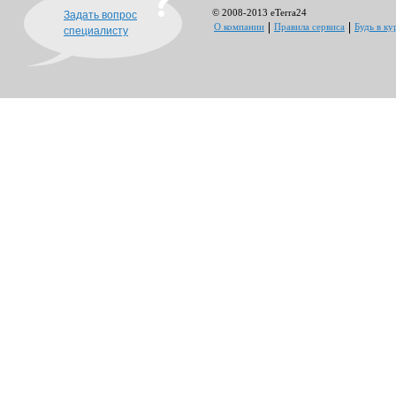
© 2008-2013 eTerra24
Задать вопрос
О компании
Правила сервиса
Будь в ку
специалисту