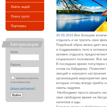
Найти людей
Поиск групп
Партнерка
30.09.2016
Все большее количе
отдыхать и не тратить свое вр
Авторизация
Подобный образ жизни дает воз
и поддерживать тело в оптима
Логин
активно отдыхать предпочитают
социального положения. Все за
В последнее время популярен 
Пароль
сплав на байдарках. Позволяет
эмоций и хорошего настроения 
организацией мероприятия за
Запомнить меня на
этом компьютере
которые готовы всегда прийти 
смелы задумки.
Забыли свой пароль?
Необходимо просто решить нача
свое свободное время на бесц
напитков и еды.
Сегодня сплав на байдарках не