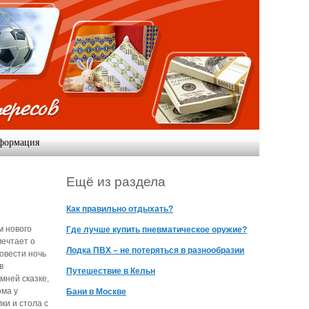
формация
Ещё из раздела
Как правильно отдыхать?
 нового
Где лучше купить пневматическое оружие?
мечтает о
Лодка ПВХ – не потеряться в разнообразии
овести ночь
в
Путешествие в Кельн
мней сказке,
ома у
Бани в Москве
ки и стола с