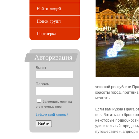
Найти людей
Поиск групп
Партнерка
Авторизация
Логин
Пароль
чешской республики Праг
красоты город, притягив
мечтать.
Запомнить меня на
этом компьютере
Если вам нужна Прага о
позаботиться о брониров
Забыли свой пароль?
некоторые подробности и
удивительный город, вы
путешествие», априори 