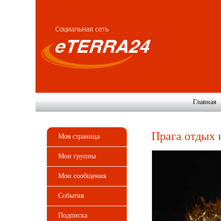
Главная
Прага отдых 
Моя страница
Мои группы
Мои сообщения
События
Подписка