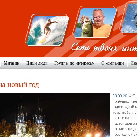
Магазин
Наши люди
Группы по интересам
О компании
Ин
на новый год
30.09.2014
С
приближением
года каждый 
том, чтобы пр
с 31-го на 1-е 
настоящей зи
но никак не д
новогодней ёл