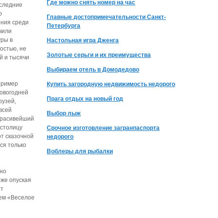
Где можно снять номер на час
оследние
о
Главные достопримечательности Санкт-
ния среди
Петербурга
чили
уры в
Настольная игра Дженга
остью, не
Золотые серьги и их преимущества
 и тысячи
Выбираем отель в Домодедово
пример
Купить загородную недвижимость недорого
овогодней
Прага отдых на новый год
рузей,
всей
Выбор лыж
красивейший
 столицу
Срочное изготовление загранпаспорта
от сказочной
недорого
ся только
Воблеры для рыбалки
нно
 же опуская
от
ием «Веселое