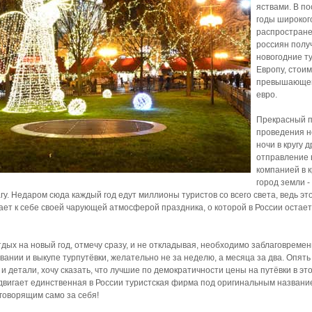
яствами. В п
годы широког
распростране
россиян полу
новогодние т
Европу, стоим
превышающей
евро.
Прекрасный 
проведения н
ночи в кругу д
отправление 
компанией в 
город земли -
у. Недаром сюда каждый год едут миллионы туристов со всего света, ведь эт
ает к себе своей чарующей атмосферой праздника, о которой в России остает
тдых на новый год, отмечу сразу, и не откладывая, необходимо заблаговреме
ании и выкупе турпутёвки, желательно не за неделю, а месяца за два. Опять
 детали, хочу сказать, что лучшие по демократичности цены на путёвки в эт
двигает единственная в России туристская фирма под оригинальным назван
говорящим само за себя!