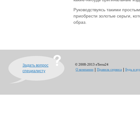
Руководствуясь такими просты
приобрести золотые серьги, ко
образ.
© 2008-2013 eTerra24
Задать вопрос
О компании
Правила сервиса
Будь в ку
специалисту