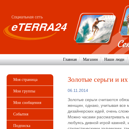
Главная
Магазин
Наши люди
Золотые серьги и и
Моя страница
06.11.2014
Мои группы
Золотые серьги считаются обяз
Мои сообщения
женщин, однако, учитывая все
дизайнерских идей, очень слож
События
Можно часами рассматривать к
любуясь дивной игрой камней,
Подписка
стилистическими задумками, так