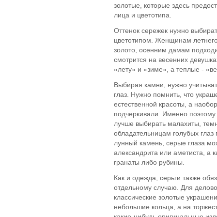
золотые, которые здесь предо
лица и цветотипа.
Оттенок сережек нужно выбират
цветотипом. Женщинам летнего
золото, осенним дамам подходи
смотрится на весенних девушка
«лету» и «зиме», а теплые - «в
Выбирая камни, нужно учитывать
глаз. Нужно помнить, что украш
естественной красоты, а наобор
подчеркивали. Именно поэтому
лучше выбирать малахиты, тем
обладательницам голубых глаз п
лунный камень, серые глаза м
александрита или аметиста, а 
гранаты либо рубины.
Как и одежда, серьги также обя
отдельному случаю. Для делово
классические золотые украшени
небольшие кольца, а на торже
какие-нибудь оригинальные изд