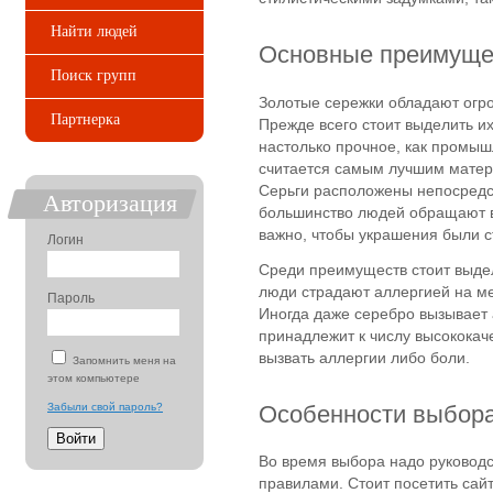
Найти людей
Основные преимуще
Поиск групп
Золотые сережки обладают огр
Партнерка
Прежде всего стоит выделить их
настолько прочное, как промы
считается самым лучшим матер
Серьги расположены непосредст
Авторизация
большинство людей обращают в
важно, чтобы украшения были 
Логин
Среди преимуществ стоит выдел
люди страдают аллергией на ме
Пароль
Иногда даже серебро вызывает 
принадлежит к числу высококач
вызвать аллергии либо боли.
Запомнить меня на
этом компьютере
Особенности выбор
Забыли свой пароль?
Во время выбора надо руковод
правилами. Стоит посетить сайт 