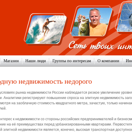
Магазин
Наши люди
Группы по интересам
О компании
Ин
одную недвижимость недорого
словиях рынка недвижимости России наблюдается резкое увеличение уровня
и. Аналитики регистрируют повышение спроса на элитную недвижимость заг
мотря на заоблачную стоимость квадратного метра, зачастую, только начин
лей.
терес к недвижимости со стороны российских предпринимателей и бизнесм
ание на её преимуществах перед урбанизированными квартирами. Первосте
й элитной недвижимости является, конечно, высокая транспортная доступнос