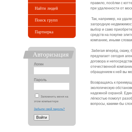
правило, посёлки с кот
Найти людей
при удаленности от мос
Так, например, на удал
Поиск групп
загородную недвижимост
выбор и само приобрете
Партнерка
средств на покупке эли
компанию, иными словам
Забегая вперёд, скажу,
Авторизация
предлагает сегодня аген
договора и непосредств
Логин
отечественной компании
обращением к ней вы мо
Пароль
Возвращаясь к преимущ
экологическую обстанов
надежной охраной. Един
Запомнить меня на
лёгкостью помогут разо
этом компьютере
вопросы, какими-бы сло
Забыли свой пароль?