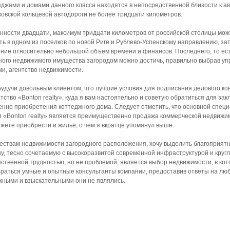
теджами и домами данного класса находятся в непосредственной близости к а
ковской кольцевой автодороги не более тридцати километров.
енности двадцати, максимум тридцати километров от российской столицы мож
ь в одном из поселков по новой Риге и Рублево-Успенскому направлению, зат
ние относительно небольшой объем времени и финансов. Последнего, то ест
тного недвижимого имущества загородом можно достичь, правильно выбрав 
и, агентство недвижимости.
 будучи довольным клиентом, что лучшие условия для подписания делового ко
тство «Bonton realty», куда я вам настоятельно и советую обратиться для за
енно приобретения коттеджного дома. Следует отметить, что основной спец
 «Bonton realty» является преимущественно продажа коммерческой недвижим
жете приобрести и жилье, о чем я вкратце упомянул выше.
ествам недвижимости загородного расположения, хочу выделить благоприят
ку, тесно сочетаемую с высокоразвитой современной инфраструктурой и круг
ственной трудностью, но не проблемой, является выбор недвижимости, в кот
браться умные и опытные консультанты компании, предоставив ответы на лю
жными и взыскательными они не являлись.