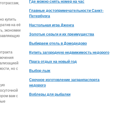
Где можно снять номер на час
втотрассам,
Главные достопримечательности Санкт-
Петербурга
но купить
ратив на её
Настольная игра Дженга
ь, экономии
Золотые серьги и их преимущества
управляющую
Выбираем отель в Домодедово
нтракта
Купить загородную недвижимость недорого
ключения
Прага отдых на новый год
иализацией
ости, но с
Выбор лыж
Срочное изготовление загранпаспорта
ную
недорого
лосуточной
Воблеры для рыбалки
ором вам с
бые