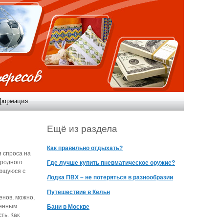
формация
Ещё из раздела
Как правильно отдыхать?
 спроса на
ородного
Где лучше купить пневматическое оружие?
ающуюся с
Лодка ПВХ – не потеряться в разнообразии
Путешествие в Кельн
енов, можно,
пенным
Бани в Москве
ть. Как