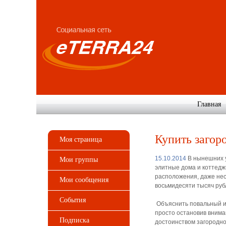
Главная
Купить загор
Моя страница
15.10.2014
В нынешних у
Мои группы
элитные дома и коттедж
расположения, даже нес
Мои сообщения
восьмидесяти тысяч руб
События
Объяснить повальный ин
просто остановив вним
Подписка
достоинством загородно