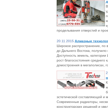
д
В
у
п
к
е
проделывания отверстий и про
20.11.2015
Алмазные техноло
Широкое распространение, по в
до Дальнего Востока, получило
Доступность земель, категории
рост благосостояния среднего к
домостроения в мегаполисах, г
2
н
К
к
б
эстетической составляющей и 
Современные радиаторы, несмо
конструкторских решений и уве