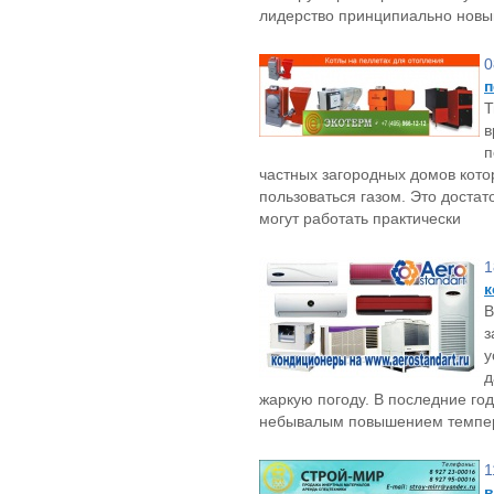
лидерство принципиально нов
0
п
Т
в
п
частных загородных домов кот
пользоваться газом. Это доста
могут работать практически
1
к
В
з
у
д
жаркую погоду. В последние го
небывалым повышением темпер
1
в