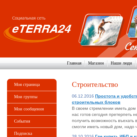
Главная
Магазин
Наши люди
Строительство
Моя страница
06.12.2016
Простота и удобс
Мои группы
строительных блоков
В своем стремлении иметь дом 
Мои сообщения
нас готов сегодня претерпеть 
получить возможность въехать в
События
смогли иметь новый дом, надо 
Подписка
28.10.2016
Где купить ИБП и 