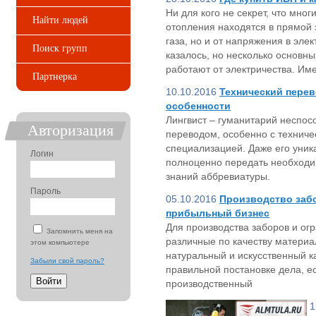
Ни для кого не секрет, что мно
Найти людей
отопления находятся в прямой 
газа, но и от напряжения в эле
Поиск групп
казалось, но несколько основн
работают от электричества. Им
Партнерка
10.10.2016
Технический перев
особенности
Лингвист – гуманитарий неспос
Авторизация
переводом, особенно с техниче
специализацией. Даже его уник
Логин
полноценно передать необходи
знаний аббревиатуры.
Пароль
05.10.2016
Производство забо
прибыльный бизнес
Для производства заборов и ог
Запомнить меня на
различные по качеству материа
этом компьютере
натуральный и искусственный ка
Забыли свой пароль?
правильной постановке дела, е
производственный
1