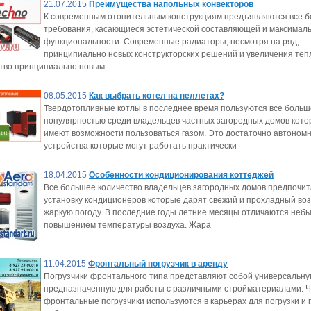
21.07.2015
Преимущества напольных конвекторов
К современным отопительным конструкциям предъявляются все 
требования, касающиеся эстетической составляющей и максимал
функциональности. Современные радиаторы, несмотря на ряд,
принципиально новых конструкторских решений и увеличения теп
ство принципиально новым
08.05.2015
Как выбрать котел на пеллетах?
Твердотопливные котлы в последнее время пользуются все боль
популярностью среди владельцев частных загородных домов кото
имеют возможности пользоваться газом. Это достаточно автоном
устройства которые могут работать практически
18.04.2015
Особенности кондиционирования коттеджей
Все большее количество владельцев загородных домов предпочит
установку кондиционеров которые дарят свежий и прохладный воз
жаркую погоду. В последние годы летние месяцы отличаются неб
повышением температуры воздуха. Жара
11.04.2015
Фронтальный погрузчик в аренду
Погрузчики фронтального типа представляют собой универсальную
предназначенную для работы с различными стройматериалами. Ч
фронтальные погрузчики используются в карьерах для погрузки и 