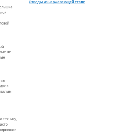
Отводы из нержавеющей стали
большие
ьной
ловой
шей
рые не
ные
ает
дух в
ывалым
 технику,
асто
перевозки