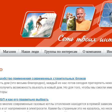
Магазин
Наши люди
Группы по интересам
О компании
Ин
о
удобство применения современных строительных блоков
ь дом (что весьма благородно), каждый из нас готов сегодня претерпеть нек
получить возможность въехать в новый дом. Но для того, чтобы мы смогли им
кторы
ИБП и как его правильно выбрать
 что многие современные газовые котлы отопления находятся в прямой зависи
но и от напряжения в электросети. Каким бы странным это не казалось, но нес