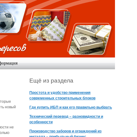
формация
Ещё из раздела
Простота и удобство применения
современных строительных блоков
оторые
еть новый
Где купить ИБП и как его правильно выбрать
Технический перевод – разновидности и
особенности
мости не
Производство заборов и ограждений из
колько
металла – прибыльный бизнес