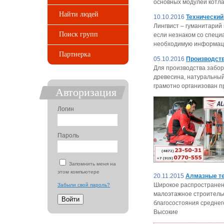
основных модулей котла
Найти людей
10.10.2016
Технический
Лингвист – гуманитарий
Поиск групп
если незнаком со специ
необходимую информаци
Партнерка
05.10.2016
Производств
Для производства забор
древесина, натуральный 
грамотно организован 
Авторизация
Логин
Пароль
Запомнить меня на
этом компьютере
20.11.2015
Алмазные те
Широкое распространени
Забыли свой пароль?
малоэтажное строительс
благосостояния среднего
Высокие