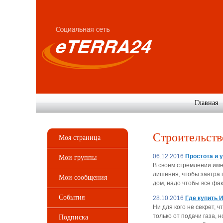
Главная
Строительств
Моя страница
06.12.2016
Простота и 
Мои группы
В своем стремлении имет
лишения, чтобы завтра 
Мои сообщения
дом, надо чтобы все фа
События
28.10.2016
Где купить 
Ни для кого не секрет,
только от подачи газа, 
Подписка