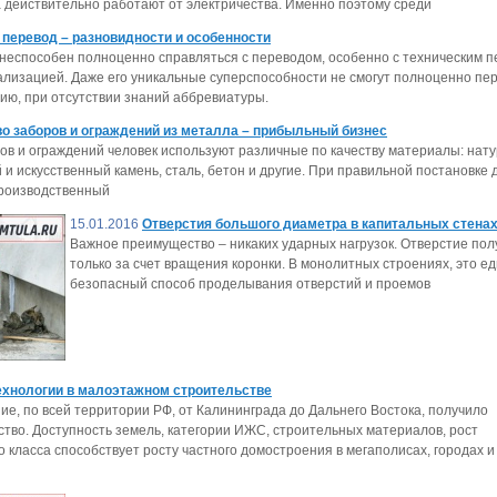
 действительно работают от электричества. Именно поэтому среди
 перевод – разновидности и особенности
 неспособен полноценно справляться с переводом, особенно с техническим п
ализацией. Даже его уникальные суперспособности не смогут полноценно пе
ю, при отсутствии знаний аббревиатуры.
о заборов и ограждений из металла – прибыльный бизнес
ов и ограждений человек используют различные по качеству материалы: нат
и искусственный камень, сталь, бетон и другие. При правильной постановке 
производственный
15.01.2016
Отверстия большого диаметра в капитальных стена
Важное преимущество – никаких ударных нагрузок. Отверстие пол
только за счет вращения коронки. В монолитных строениях, это е
безопасный способ проделывания отверстий и проемов
хнологии в малоэтажном строительстве
е, по всей территории РФ, от Калининграда до Дальнего Востока, получило
тво. Доступность земель, категории ИЖС, строительных материалов, рост
 класса способствует росту частного домостроения в мегаполисах, городах и