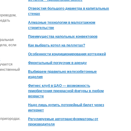
Отверстия большого диаметра в капитальных
стенах
ереводом,
редать
Алмазные технологии в малоэтажном
строительстве
Преимущества напольных конвекторов
уральная
дела, если
Как выбрать котел на пеллетах?
Особенности кондиционирования коттеджей
х
Фронтальный погрузчик в аренду
учается
динственный
Выбираем правильно железобетонные
изделия
Фитнес клуб в ЦАО — возможность
приобретения прекрасной фигуры в любом
возрасте
Надо лишь купить лотерейный билет через
интернет
 пригородах.
Регулируемые автотрансформаторы от
производителя