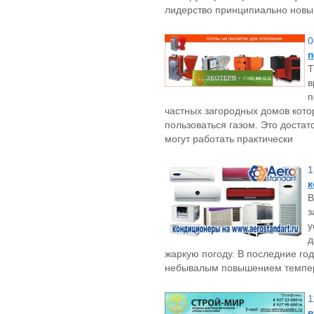
лидерство принципиально нов
0
п
Т
в
п
частных загородных домов кот
пользоваться газом. Это доста
могут работать практически
1
к
В
з
у
д
жаркую погоду. В последние го
небывалым повышением темпер
1
в