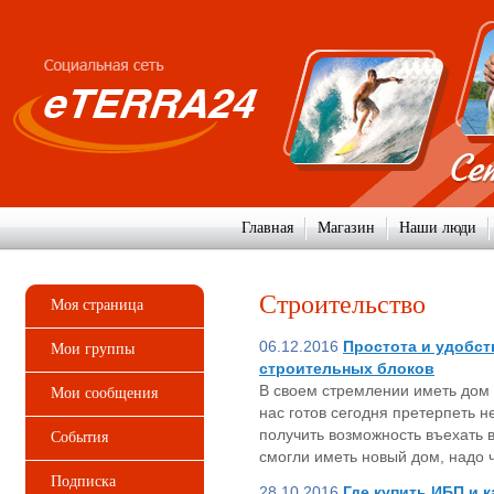
Главная
Магазин
Наши люди
Строительство
Моя страница
06.12.2016
Простота и удобс
Мои группы
строительных блоков
В своем стремлении иметь дом 
Мои сообщения
нас готов сегодня претерпеть 
получить возможность въехать в
События
смогли иметь новый дом, надо 
Подписка
28.10.2016
Где купить ИБП и 