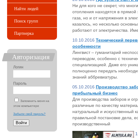
Ни для кого не секрет, что мно
Найти людей
отопления находятся в прямой 
газа, но и от напряжения в эле
Поиск групп
казалось, но несколько основн
работают от электричества. Им
Партнерка
10.10.2016
Технический перев
особенности
Лингвист – гуманитарий неспос
Авторизация
переводом, особенно с техниче
специализацией. Даже его уник
Логин
полноценно передать необходи
знаний аббревиатуры.
Пароль
05.10.2016
Производство забо
прибыльный бизнес
Для производства заборов и ог
Запомнить меня на
различные по качеству материа
этом компьютере
натуральный и искусственный ка
Забыли свой пароль?
правильной постановке дела, е
производственный
1