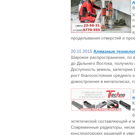
д
В
у
п
к
е
проделывания отверстий и про
20.11.2015
Алмазные техноло
Широкое распространение, по в
до Дальнего Востока, получило
Доступность земель, категории
рост благосостояния среднего к
домостроения в мегаполисах, г
2
н
К
к
б
эстетической составляющей и 
Современные радиаторы, несмо
конструкторских решений и уве