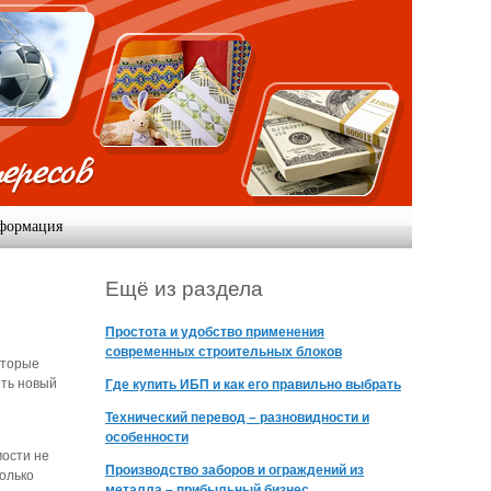
формация
Ещё из раздела
Простота и удобство применения
современных строительных блоков
оторые
еть новый
Где купить ИБП и как его правильно выбрать
Технический перевод – разновидности и
особенности
мости не
Производство заборов и ограждений из
колько
металла – прибыльный бизнес