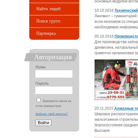
основных модулей котла
Найти людей
10.10.2016
Технический
Лингвист – гуманитарий
Поиск групп
если незнаком со специ
необходимую информаци
Партнерка
05.10.2016
Производств
Для производства забор
древесина, натуральный 
грамотно организован 
Авторизация
Логин
Пароль
Запомнить меня на
этом компьютере
20.11.2015
Алмазные те
Широкое распространени
Забыли свой пароль?
малоэтажное строительс
благосостояния среднего
Высокие