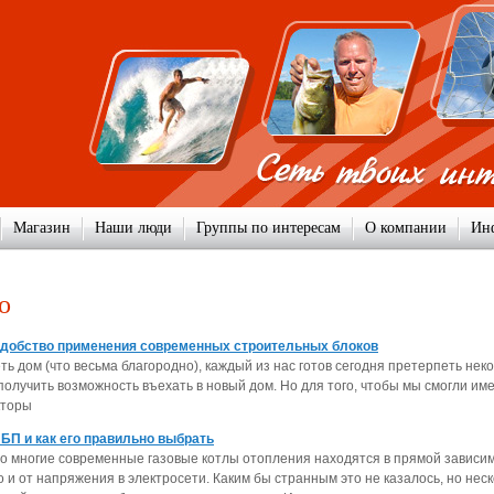
Магазин
Наши люди
Группы по интересам
О компании
Ин
о
удобство применения современных строительных блоков
ь дом (что весьма благородно), каждый из нас готов сегодня претерпеть нек
получить возможность въехать в новый дом. Но для того, чтобы мы смогли им
кторы
ИБП и как его правильно выбрать
 что многие современные газовые котлы отопления находятся в прямой зависи
но и от напряжения в электросети. Каким бы странным это не казалось, но нес