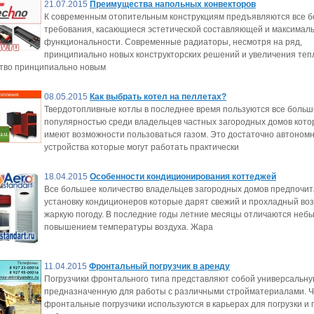
21.07.2015
Преимущества напольных конвекторов
К современным отопительным конструкциям предъявляются все 
требования, касающиеся эстетической составляющей и максимал
функциональности. Современные радиаторы, несмотря на ряд,
принципиально новых конструкторских решений и увеличения теп
ство принципиально новым
08.05.2015
Как выбрать котел на пеллетах?
Твердотопливные котлы в последнее время пользуются все боль
популярностью среди владельцев частных загородных домов кото
имеют возможности пользоваться газом. Это достаточно автоном
устройства которые могут работать практически
18.04.2015
Особенности кондиционирования коттеджей
Все большее количество владельцев загородных домов предпочит
установку кондиционеров которые дарят свежий и прохладный воз
жаркую погоду. В последние годы летние месяцы отличаются неб
повышением температуры воздуха. Жара
11.04.2015
Фронтальный погрузчик в аренду
Погрузчики фронтального типа представляют собой универсальную
предназначенную для работы с различными стройматериалами. Ч
фронтальные погрузчики используются в карьерах для погрузки и 