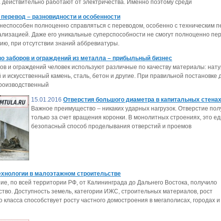
 действительно работают от электричества. Именно поэтому среди
 перевод – разновидности и особенности
 неспособен полноценно справляться с переводом, особенно с техническим п
ализацией. Даже его уникальные суперспособности не смогут полноценно пе
ю, при отсутствии знаний аббревиатуры.
о заборов и ограждений из металла – прибыльный бизнес
ов и ограждений человек используют различные по качеству материалы: нат
и искусственный камень, сталь, бетон и другие. При правильной постановке 
производственный
15.01.2016
Отверстия большого диаметра в капитальных стена
Важное преимущество – никаких ударных нагрузок. Отверстие пол
только за счет вращения коронки. В монолитных строениях, это е
безопасный способ проделывания отверстий и проемов
хнологии в малоэтажном строительстве
е, по всей территории РФ, от Калининграда до Дальнего Востока, получило
тво. Доступность земель, категории ИЖС, строительных материалов, рост
 класса способствует росту частного домостроения в мегаполисах, городах и