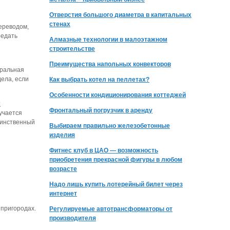
Отверстия большого диаметра в капитальных
стенах
ереводом,
редать
Алмазные технологии в малоэтажном
строительстве
Преимущества напольных конвекторов
уральная
дела, если
Как выбрать котел на пеллетах?
Особенности кондиционирования коттеджей
х
Фронтальный погрузчик в аренду
учается
динственный
Выбираем правильно железобетонные
изделия
Фитнес клуб в ЦАО — возможность
приобретения прекрасной фигуры в любом
возрасте
Надо лишь купить лотерейный билет через
интернет
 пригородах.
Регулируемые автотрансформаторы от
производителя