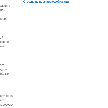
Отводы из нержавеющей стали
большие
ьной
ловой
шей
рые не
ные
ает
дух в
ывалым
 технику,
асто
перевозки