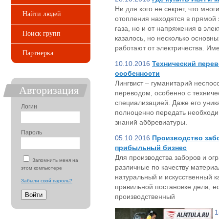
Ни для кого не секрет, что мно
Найти людей
отопления находятся в прямой 
газа, но и от напряжения в эле
Поиск групп
казалось, но несколько основн
работают от электричества. Им
Партнерка
10.10.2016
Технический перев
особенности
Лингвист – гуманитарий неспос
Авторизация
переводом, особенно с техниче
специализацией. Даже его уник
Логин
полноценно передать необходи
знаний аббревиатуры.
Пароль
05.10.2016
Производство забо
прибыльный бизнес
Для производства заборов и ог
Запомнить меня на
различные по качеству материа
этом компьютере
натуральный и искусственный ка
Забыли свой пароль?
правильной постановке дела, е
производственный
1