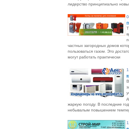
лидерство принципиально нов
0
п
Т
в
п
частных загородных домов кот
пользоваться газом. Это доста
могут работать практически
1
к
В
з
у
д
жаркую погоду. В последние го
небывалым повышением темпер
1
в