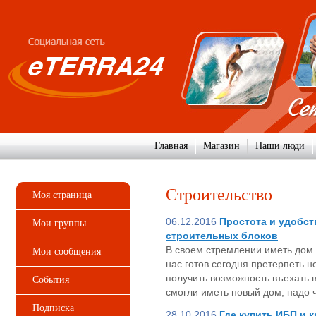
Главная
Магазин
Наши люди
Строительство
Моя страница
06.12.2016
Простота и удобс
Мои группы
строительных блоков
В своем стремлении иметь дом 
Мои сообщения
нас готов сегодня претерпеть 
получить возможность въехать в
События
смогли иметь новый дом, надо 
Подписка
28.10.2016
Где купить ИБП и 