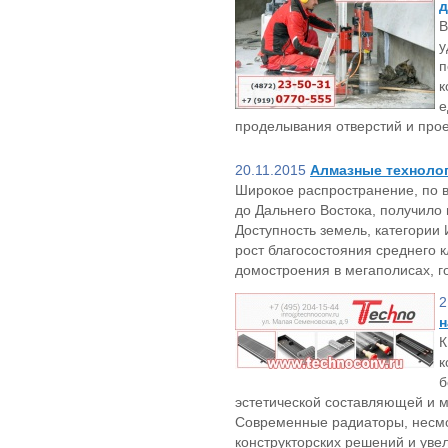
д
В
у
п
к
е
проделывания отверстий и про
20.11.2015
Алмазные техноло
Широкое распространение, по в
до Дальнего Востока, получило
Доступность земель, категории
рост благосостояния среднего к
домостроения в мегаполисах, г
2
н
К
к
б
эстетической составляющей и 
Современные радиаторы, несмо
конструкторских решений и уве