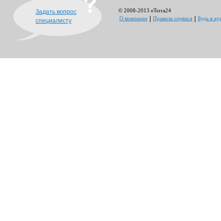
© 2008-2013 eTerra24
Задать вопрос
О компании
Правила сервиса
Будь в ку
специалисту