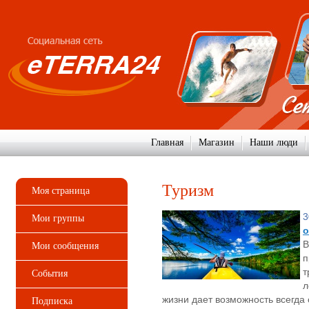
Главная
Магазин
Наши люди
Туризм
Моя страница
3
Мои группы
о
В
Мои сообщения
п
т
События
л
жизни дает возможность всегда 
Подписка