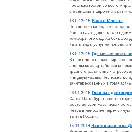
прошлым гостей со всего мира. 
старейшим в Европе и самым к
18.02.2015
Бани в Москве
Посещение молодыми представ
бань и саун, давно стало одним
комфортного отдыха большой д
на эти виды услуг начал расти 
18.02.2015
Где можно снять н
В последнее время широкое ра
аренды комфортабельных номер
крайне ограниченный отрезок в
или двум часам. Несложно дога
заинтересованных в том частны
26.01.2015
Главные достопри
Санкт-Петербург является горо
место во всей Российской истор
Петра в наиболее переломную 
взлета России.
15.11.2014
Настольная игра Д
Игроки должны строить башню и