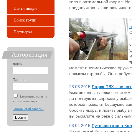
тело в оптимальной форме. На 
предпочитают люди различного
Найти людей
Поиск групп
2
п
Партнерка
С
п
с
у
Авторизация
м
т
Логин
момент пневматическое оружие
навыком стрельбы. Оно требует
Пароль
23.06.2015
Лодка ПВХ – не по
Быстроходные лодки с жестким 
Запомнить меня на
ли пользуются спросом у рыбак
этом компьютере
который позволит бесшумно за
Забыли свой пароль?
бросить якорь, и ловить рыбу в
вы рыбалите на реке с сильным 
03.04.2015
Путешествие в Ке
Знаменитый Кельн привлекает с