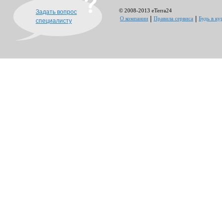
© 2008-2013 eTerra24
Задать вопрос
О компании
Правила сервиса
Будь в ку
специалисту