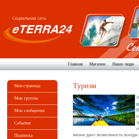
Главная
Магазин
Наши люди
Туризм
Моя страница
3
Мои группы
о
В
Мои сообщения
п
т
События
л
жизни дает возможность всегда 
Подписка