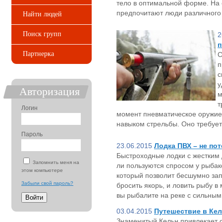
тело в оптимальной форме. На 
предпочитают люди различного
Найти людей
Поиск групп
2
п
Партнерка
С
п
с
у
Авторизация
м
т
Логин
момент пневматическое оружие
навыком стрельбы. Оно требует
Пароль
23.06.2015
Лодка ПВХ – не по
Быстроходные лодки с жестким 
Запомнить меня на
ли пользуются спросом у рыбак
этом компьютере
который позволит бесшумно за
Забыли свой пароль?
бросить якорь, и ловить рыбу в
вы рыбалите на реке с сильным 
03.04.2015
Путешествие в Ке
Знаменитый Кельн привлекает с