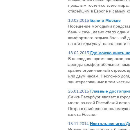
прошлым гостей со всего мира. 
старейшим в Европе и самым к
18.02.2015
Бани в Москве
Посещение молодыми представ
бань и саун, давно стало одним
комфортного отдыха большой д
на эти виды услуг начал расти 
18.02.2015
Где можно снять н
В последнее время широкое ра
аренды комфортабельных номер
крайне ограниченный отрезок в
или двум часам. Несложно дога
заинтересованных в том частны
26.01.2015
Главные достопри
Санкт-Петербург является горо
место во всей Российской истор
Петра в наиболее переломную 
взлета России.
15.11.2014
Настольная игра Д
Игроки должны строить башню и