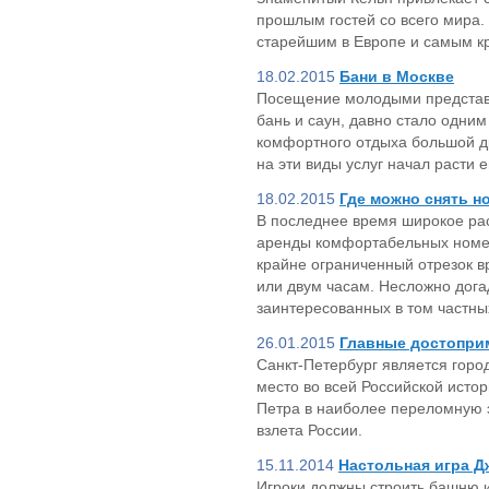
прошлым гостей со всего мира. 
старейшим в Европе и самым к
18.02.2015
Бани в Москве
Посещение молодыми представ
бань и саун, давно стало одним
комфортного отдыха большой д
на эти виды услуг начал расти 
18.02.2015
Где можно снять н
В последнее время широкое ра
аренды комфортабельных номер
крайне ограниченный отрезок в
или двум часам. Несложно дога
заинтересованных в том частны
26.01.2015
Главные достопри
Санкт-Петербург является горо
место во всей Российской истор
Петра в наиболее переломную 
взлета России.
15.11.2014
Настольная игра Д
Игроки должны строить башню и