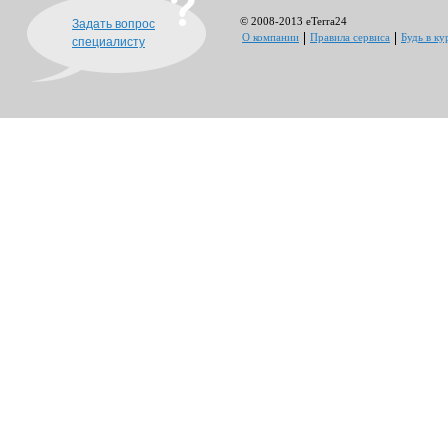
© 2008-2013 eTerra24
Задать вопрос
О компании
Правила сервиса
Будь в ку
специалисту