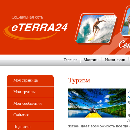
Главная
Магазин
Наши люди
Туризм
Моя страница
3
Мои группы
о
В
Мои сообщения
п
т
События
л
жизни дает возможность всегда 
Подписка