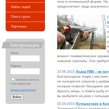
тело в оптимальной форме. На 
предпочитают люди различного
Найти людей
Поиск групп
2
п
Партнерка
С
п
с
у
Авторизация
м
т
Логин
момент пневматическое оружие
навыком стрельбы. Оно требует
Пароль
23.06.2015
Лодка ПВХ – не по
Быстроходные лодки с жестким 
Запомнить меня на
ли пользуются спросом у рыбак
этом компьютере
который позволит бесшумно за
Забыли свой пароль?
бросить якорь, и ловить рыбу в
вы рыбалите на реке с сильным 
03.04.2015
Путешествие в Ке
Знаменитый Кельн привлекает с